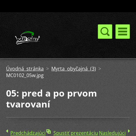
Úvodná stránka
>
Myrta obyčajná (3)
>
MC0102_05w.jpg
05: pred a po prvom
tvarovaní
Predchádzajúci
Spustiť prezentáciu
Nasledujúci