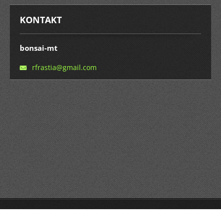
KONTAKT
bonsai-mt
rfrastia
@gmail.c
om
© 2014 Všetky práva vyhradené.
Vytvorené službou