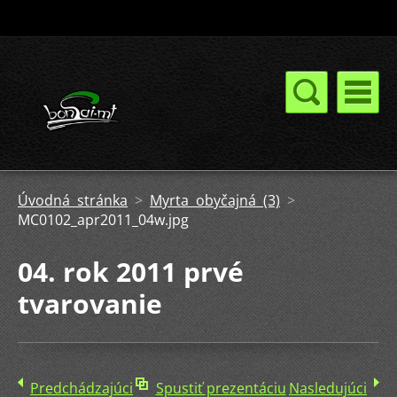
Úvodná stránka
>
Myrta obyčajná (3)
>
MC0102_apr2011_04w.jpg
04. rok 2011 prvé
tvarovanie
Predchádzajúci
Spustiť prezentáciu
Nasledujúci