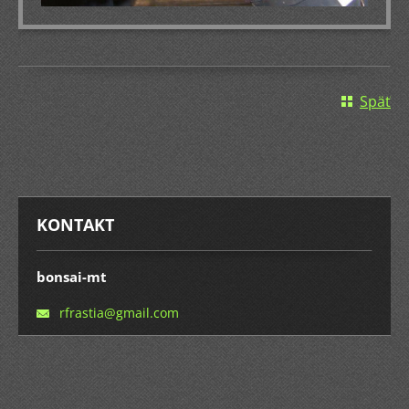
Späť
KONTAKT
bonsai-mt
rfrastia
@gmail.c
om