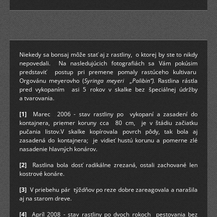
Niekedy sa bonsaj môže stať aj z rastliny, o ktorej by ste to nikdy
nepovedali. Na nasledujúcich fotografiách sa Vám pokúsim
predstaviť postup pri premene pomaly rastúceho kultivaru
Orgovánu meyerovho (
Syringa meyeri „Palibin“).
Rastlina rástla
pred vykopaním asi 5 rokov v skalke bez špeciálnej údržby
a tvarovania.
[1]
Marec 2006
- stav rastliny po vykopaní a zasadení do
kontajnera, priemer koruny cca 80 cm, je v štádiu začiatku
pučania listov.V skalke kopírovala povrch pôdy, tak bola aj
zasadená do kontajnera; je vidieť hustú korunu a pomerne zlé
nasadenie hlavných konárov.
[2]
Rastlina bola dosť radikálne zrezaná, ostali zachované len
kostrové konáre.
[3]
V priebehu pár týždňov po reze dobre zareagovala a narašila
aj na starom dreve.
[4]
Apríl 2008 - stav rastliny po dvoch rokoch pestovania bez