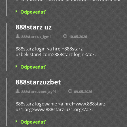
Odpovedať
888starz uz
888starz uz_igml
10.05.2026
888starz login <a href=888starz-
uzbekistan4.com>888starz login</a> .
Odpovedať
888starzuzbet
888starzuzbet_ayPl
09.05.2026
888starz logowanie <a href=www.888starz-
uz1.org>www.888starz-uz1.org</a> .
Odpovedať