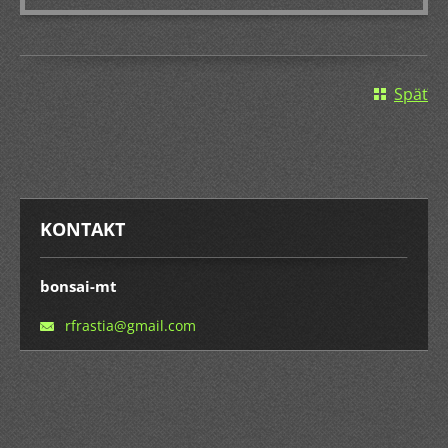
Späť
KONTAKT
bonsai-mt
rfrastia
@gmail.c
om