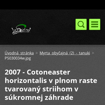
Úvodná stránka
>
Myrta obyčajná (2) - tanuki
>
P5030034w.jpg
2007 - Cotoneaster
horizontalis v plnom raste
tvarovaný striihom v
súkromnej záhrade