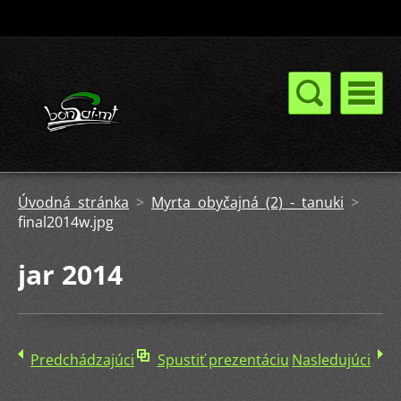
Úvodná stránka
>
Myrta obyčajná (2) - tanuki
>
final2014w.jpg
jar 2014
Predchádzajúci
Spustiť prezentáciu
Nasledujúci