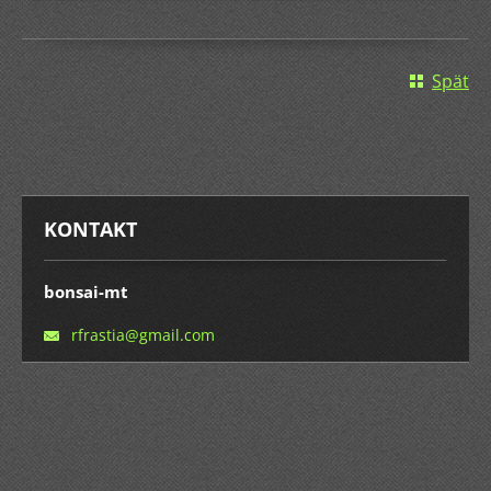
Späť
KONTAKT
bonsai-mt
rfrastia
@gmail.c
om