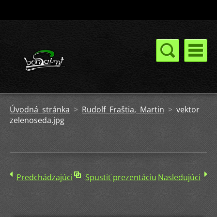
Úvodná stránka
>
Rudolf Fraštia, Martin
>
vektor
zelenoseda.jpg
Predchádzajúci
Spustiť prezentáciu
Nasledujúci