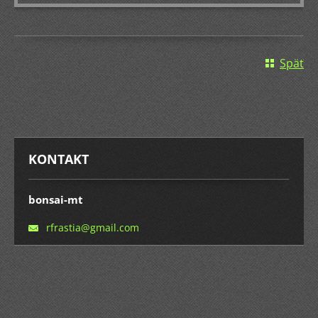
Späť
KONTAKT
bonsai-mt
rfrastia
@gmail.c
om