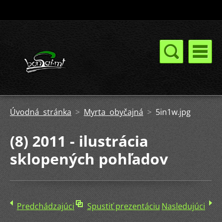
Úvodná stránka
>
Myrta obyčajná
>
5in1w.jpg
(8) 2011 - ilustrácia
sklopených pohľadov
Predchádzajúci
Spustiť prezentáciu
Nasledujúci