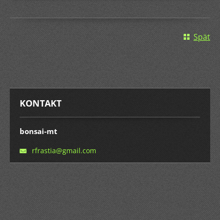
Späť
KONTAKT
bonsai-mt
rfrastia
@gmail.c
om