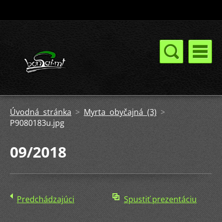
Úvodná stránka
>
Myrta obyčajná (3)
>
P9080183u.jpg
09/2018
Predchádzajúci
Spustiť prezentáciu