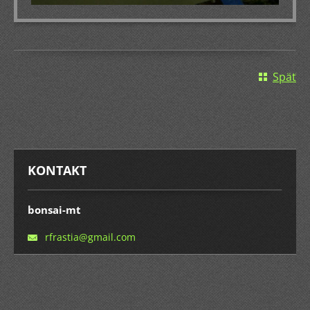
Späť
KONTAKT
bonsai-mt
rfrastia
@gmail.c
om