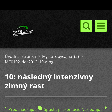
Úvodná stránka
>
Myrta obyčajná (3)
>
MC0102_dec2012_10w.jpg
10: následný intenzívny
zimný rast
Predchádzajúci
Spustiť prezentáciu
Nasledujúci