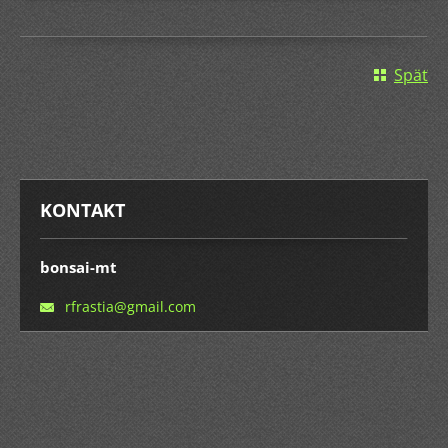
Späť
KONTAKT
bonsai-mt
rfrastia
@gmail.c
om