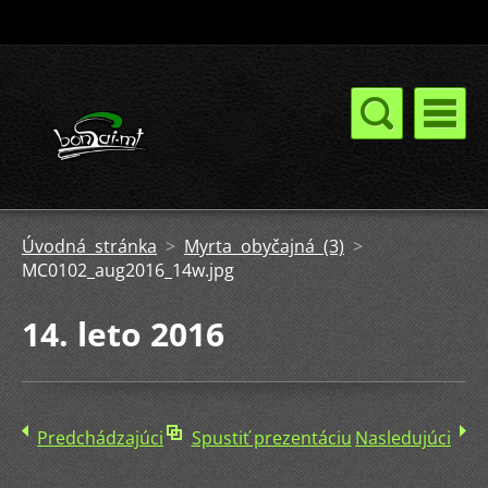
Úvodná stránka
>
Myrta obyčajná (3)
>
MC0102_aug2016_14w.jpg
14. leto 2016
Predchádzajúci
Spustiť prezentáciu
Nasledujúci