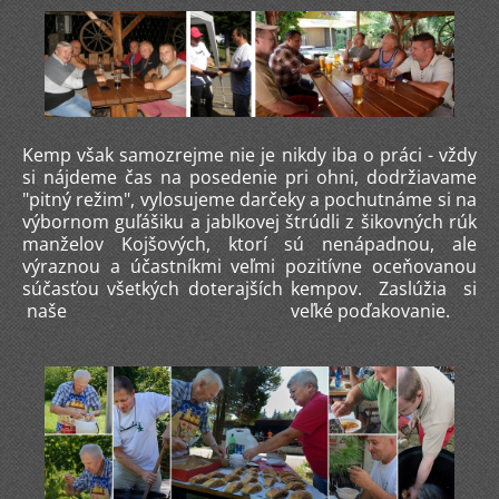
Kemp však samozrejme nie je nikdy iba o práci - vždy
si nájdeme čas na posedenie pri ohni, dodržiavame
"pitný režim", vylosujeme darčeky a pochutnáme si na
výbornom guľášiku a jablkovej štrúdli z šikovných rúk
manželov Kojšových, ktorí sú nenápadnou, ale
výraznou a účastníkmi veľmi pozitívne oceňovanou
súčasťou všetkých doterajších kempov. Zaslúžia si
naše veľké poďakovanie.