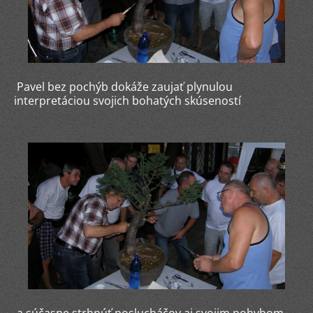
Pavel bez pochýb dokáže zaujať plynulou
interpretáciou svojich bohatých skúseností
a súčasne strhnúť poslucháčov aj svojim pohybom