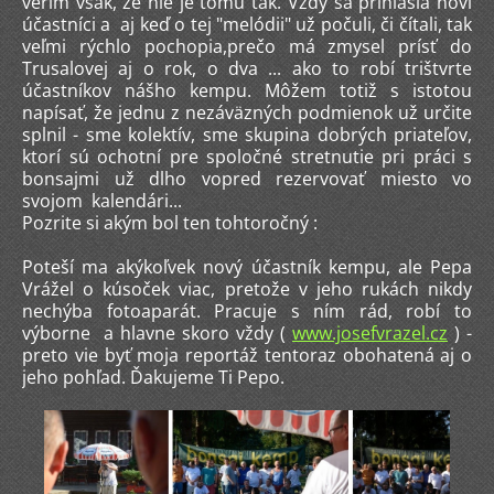
verím však, že nie je tomu tak. Vždy sa prihlásia noví
účastníci a aj keď o tej "melódii" už počuli, či čítali, tak
veľmi rýchlo pochopia,prečo má zmysel prísť do
Trusalovej aj o rok, o dva ... ako to robí trištvrte
účastníkov nášho kempu. Môžem totiž s istotou
napísať, že jednu z nezáväzných podmienok už určite
splnil - sme kolektív, sme skupina dobrých priateľov,
ktorí sú ochotní pre spoločné stretnutie pri práci s
bonsajmi už dlho vopred rezervovať miesto vo
svojom kalendári...
Pozrite si akým bol ten tohtoročný :
Poteší ma akýkoľvek nový účastník kempu, ale Pepa
Vrážel o kúsoček viac, pretože v jeho rukách nikdy
nechýba fotoaparát. Pracuje s ním rád, robí to
výborne a hlavne skoro vždy (
www.josefvrazel.cz
) -
preto vie byť moja reportáž tentoraz obohatená aj o
jeho pohľad. Ďakujeme Ti Pepo.