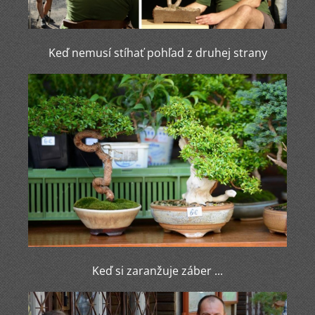
Keď nemusí stíhať pohľad z druhej strany
Keď si zaranžuje záber ...