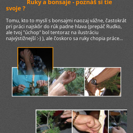
Ruky a bonsaje - poznáš si tie
svoje ?
Tomu, kto to myslí s bonsajmi naozaj vážne, častokrát
pri práci najskôr do rúk padne hlava (prepáč Rudko,
ale tvoj "úchop" bol tentoraz na ilustráciu
najvýstižnejší :-) ), ale čoskoro sa ruky chopia práce...