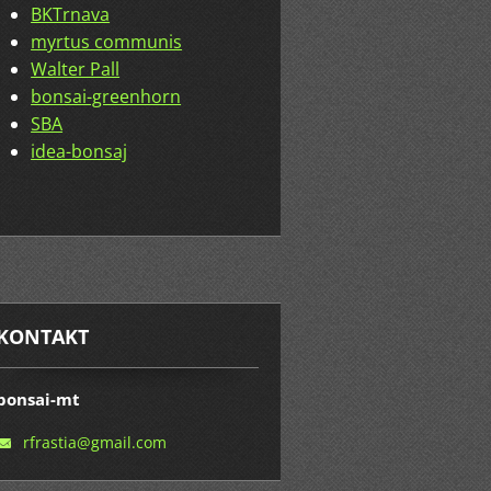
BKTrnava
myrtus communis
Walter Pall
bonsai-greenhorn
SBA
idea-bonsaj
KONTAKT
bonsai-mt
rfrastia
@gmail.c
om