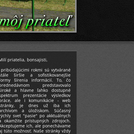
Milí priatelia, bonsajisti,
pribúdajúcimi rokmi sú vytvárané
stále širšie a sofistikovanejšie
formy šírenia informácií. To, čo
prednedávnom predstavovalo
široké a hlavne ľahko dostupné
spektrum prezentácie výsledkov
práce, ale i komunikácie - web
stránky, je dnes už iba ich
archívom a úložiskom. Súčasný
rýchly svet "pasie" po akktuálnych
a okamžite prístupných zdrojoch.
Akceptujeme ich, ale ponechávame
aj túto možnosť. Naše stránky vždy