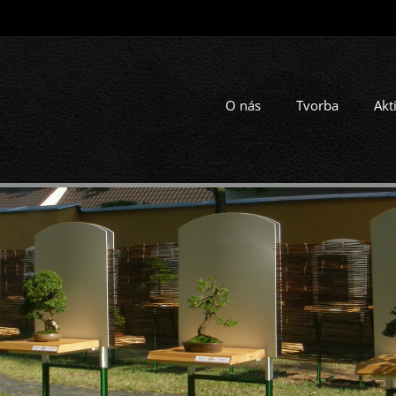
O nás
Tvorba
Akt