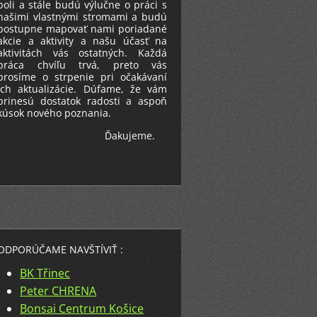
boli a stále budú výlučne o práci s
našimi vlastnými stromami a budú
postupne mapovať nami poriadané
akcie a aktivity a našu účasť na
aktivitách vás ostatných. Každá
práca chvíľu trvá, preto vás
prosíme o strpenie pri očakávaní
ich aktualizácie. Dúfame, že vám
prinesú dostatok radosti a aspoň
kúsok nového poznania.
Ďakujeme.
ODPORÚČAME NAVŠTÍVIŤ :
BK Třinec
Peter CHRENA
Bonsai Centrum Košice